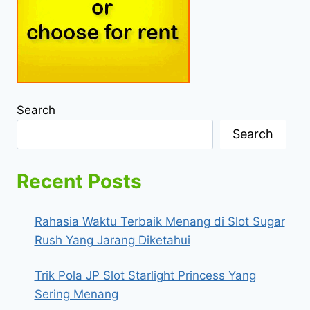
Search
Search
Recent Posts
Rahasia Waktu Terbaik Menang di Slot Sugar
Rush Yang Jarang Diketahui
Trik Pola JP Slot Starlight Princess Yang
Sering Menang