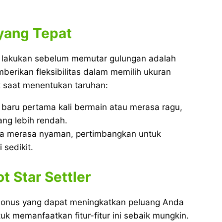
yang Tepat
a lakukan sebelum memutar gulungan adalah
berikan fleksibilitas dalam memilih ukuran
t saat menentukan taruhan:
baru pertama kali bermain atau merasa ragu,
ng lebih rendah.
da merasa nyaman, pertimbangkan untuk
 sedikit.
t Star Settler
r bonus yang dapat meningkatkan peluang Anda
k memanfaatkan fitur-fitur ini sebaik mungkin.