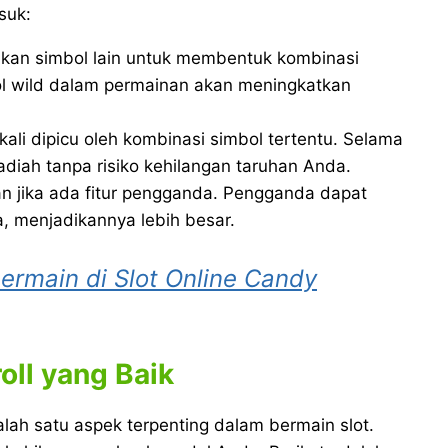
suk:
ikan simbol lain untuk membentuk kombinasi
ol wild dalam permainan akan meningkatkan
 kali dipicu oleh kombinasi simbol tertentu. Selama
diah tanpa risiko kehilangan taruhan Anda.
n jika ada fitur pengganda. Pengganda dapat
, menjadikannya lebih besar.
Bermain di Slot Online Candy
ll yang Baik
lah satu aspek terpenting dalam bermain slot.