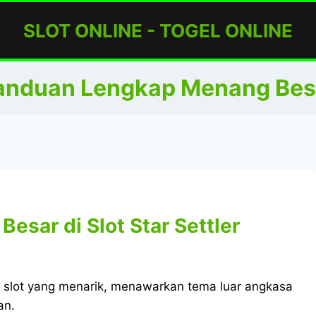
SLOT ONLINE - TOGEL ONLINE
anduan Lengkap Menang Bes
sar di Slot Star Settler
n slot yang menarik, menawarkan tema luar angkasa
an.