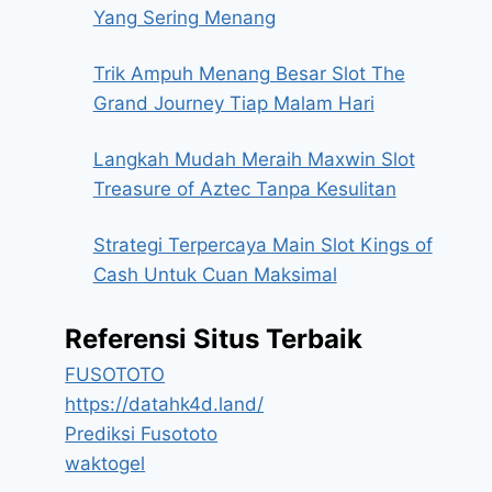
Yang Sering Menang
Trik Ampuh Menang Besar Slot The
Grand Journey Tiap Malam Hari
Langkah Mudah Meraih Maxwin Slot
Treasure of Aztec Tanpa Kesulitan
Strategi Terpercaya Main Slot Kings of
Cash Untuk Cuan Maksimal
Referensi Situs Terbaik
FUSOTOTO
https://datahk4d.land/
Prediksi Fusototo
waktogel