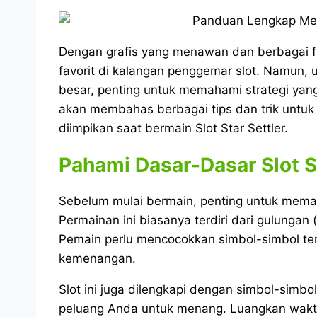
Dengan grafis yang menawan dan berbagai fitu
favorit di kalangan penggemar slot. Namun
besar, penting untuk memahami strategi yan
akan membahas berbagai tips dan trik unt
diimpikan saat bermain Slot Star Settler.
Pahami Dasar-Dasar Slot St
Sebelum mulai bermain, penting untuk memah
Permainan ini biasanya terdiri dari gulungan 
Pemain perlu mencocokkan simbol-simbol te
kemenangan.
Slot ini juga dilengkapi dengan simbol-simb
peluang Anda untuk menang. Luangkan wak