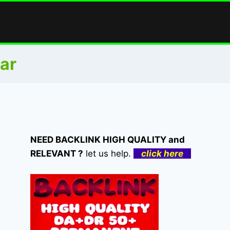
ar
NEED BACKLINK HIGH QUALITY and
RELEVANT ?
let us help.
click here