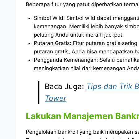
Beberapa fitur yang patut diperhatikan terma
Simbol Wild: Simbol wild dapat menggant
kemenangan. Memiliki lebih banyak simb
peluang Anda untuk meraih jackpot.
Putaran Gratis: Fitur putaran gratis sering
putaran gratis, Anda bisa mendapatkan ha
Pengganda Kemenangan: Selalu perhatika
meningkatkan nilai dari kemenangan Anda
Baca Juga:
Tips dan Trik 
Tower
Lakukan Manajemen Bankro
Pengelolaan bankroll yang baik merupakan sa