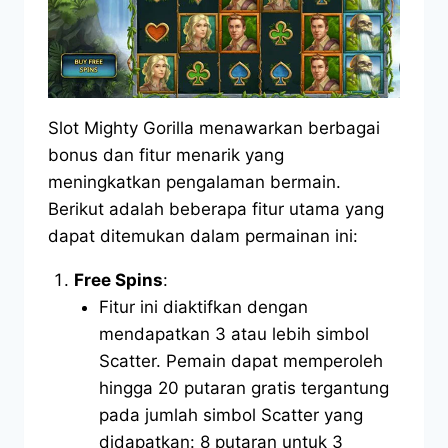
Slot Mighty Gorilla menawarkan berbagai
bonus dan fitur menarik yang
meningkatkan pengalaman bermain.
Berikut adalah beberapa fitur utama yang
dapat ditemukan dalam permainan ini:
Free Spins
:
Fitur ini diaktifkan dengan
mendapatkan 3 atau lebih simbol
Scatter. Pemain dapat memperoleh
hingga 20 putaran gratis tergantung
pada jumlah simbol Scatter yang
didapatkan: 8 putaran untuk 3