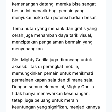
kemenangan datang, mereka bisa sangat
besar. Ini menarik bagi pemain yang
menyukai risiko dan potensi hadiah besar.
Tema hutan yang menarik dan grafis yang
cerah juga menambah daya tarik visual,
menciptakan pengalaman bermain yang
menyenangkan.
Slot Mighty Gorilla juga dirancang untuk
aksesibilitas di perangkat mobile,
memungkinkan pemain untuk menikmati
permainan kapan saja dan di mana saja.
Dengan semua elemen ini, Mighty Gorilla
tidak hanya menawarkan kesenangan,
tetapi juga peluang untuk meraih
keuntungan yang signifikan, menjadikannya