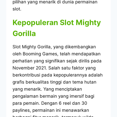
pilihan yang menarik di dunia permainan
slot.
Kepopuleran Slot Mighty
Gorilla
Slot Mighty Gorilla, yang dikembangkan
oleh Booming Games, telah mendapatkan
perhatian yang signifikan sejak dirilis pada
November 2021. Salah satu faktor yang
berkontribusi pada kepopulerannya adalah
grafis berkualitas tinggi dan tema hutan
yang menarik. Yang menciptakan
pengalaman bermain yang imersif bagi
para pemain. Dengan 6 reel dan 30
paylines, permainan ini menawarkan