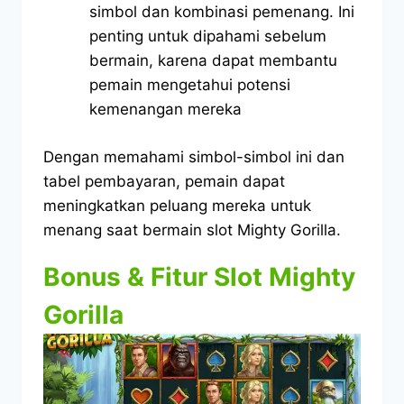
simbol dan kombinasi pemenang. Ini
penting untuk dipahami sebelum
bermain, karena dapat membantu
pemain mengetahui potensi
kemenangan mereka
Dengan memahami simbol-simbol ini dan
tabel pembayaran, pemain dapat
meningkatkan peluang mereka untuk
menang saat bermain slot Mighty Gorilla.
Bonus & Fitur Slot Mighty
Gorilla