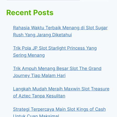
Recent Posts
Rahasia Waktu Terbaik Menang di Slot Sugar
Rush Yang Jarang Diketahui
Trik Pola JP Slot Starlight Princess Yang
Sering Menang
Trik Ampuh Menang Besar Slot The Grand
Journey Tiap Malam Hari
Langkah Mudah Meraih Maxwin Slot Treasure
of Aztec Tanpa Kesulitan
Strategi Terpercaya Main Slot Kings of Cash
Untuk Cuan Maksimal