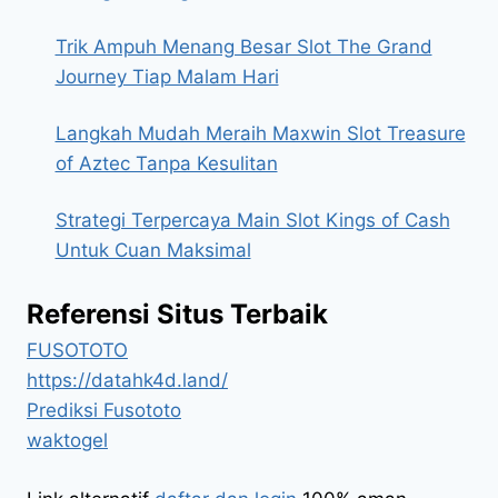
Trik Ampuh Menang Besar Slot The Grand
Journey Tiap Malam Hari
Langkah Mudah Meraih Maxwin Slot Treasure
of Aztec Tanpa Kesulitan
Strategi Terpercaya Main Slot Kings of Cash
Untuk Cuan Maksimal
Referensi Situs Terbaik
FUSOTOTO
https://datahk4d.land/
Prediksi Fusototo
waktogel