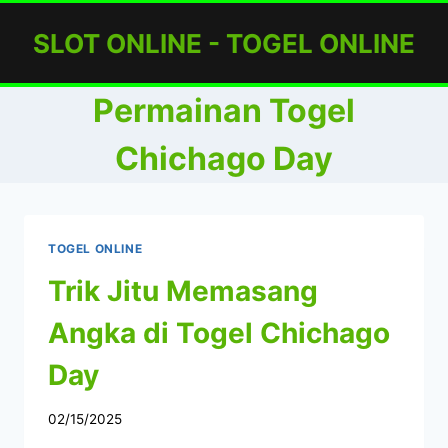
Skip
SLOT ONLINE - TOGEL ONLINE
to
content
Permainan Togel
Chichago Day
TOGEL ONLINE
Trik Jitu Memasang
Angka di Togel Chichago
Day
02/15/2025