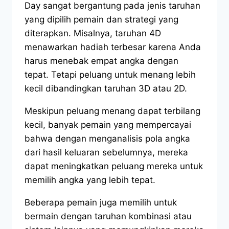
Day sangat bergantung pada jenis taruhan
yang dipilih pemain dan strategi yang
diterapkan. Misalnya, taruhan 4D
menawarkan hadiah terbesar karena Anda
harus menebak empat angka dengan
tepat. Tetapi peluang untuk menang lebih
kecil dibandingkan taruhan 3D atau 2D.
Meskipun peluang menang dapat terbilang
kecil, banyak pemain yang mempercayai
bahwa dengan menganalisis pola angka
dari hasil keluaran sebelumnya, mereka
dapat meningkatkan peluang mereka untuk
memilih angka yang lebih tepat.
Beberapa pemain juga memilih untuk
bermain dengan taruhan kombinasi atau