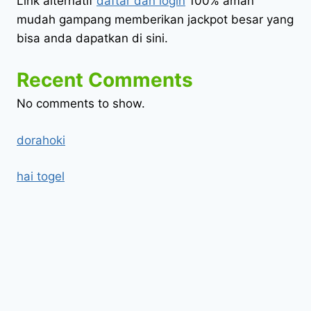
Link alternatif
daftar dan login
100% aman
mudah gampang memberikan jackpot besar yang
bisa anda dapatkan di sini.
Recent Comments
No comments to show.
dorahoki
hai togel