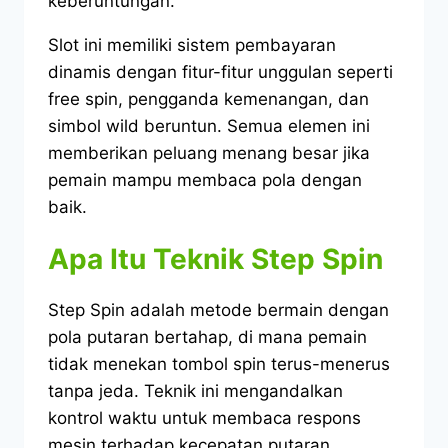
keberuntungan.
Slot ini memiliki sistem pembayaran
dinamis dengan fitur-fitur unggulan seperti
free spin, pengganda kemenangan, dan
simbol wild beruntun. Semua elemen ini
memberikan peluang menang besar jika
pemain mampu membaca pola dengan
baik.
Apa Itu Teknik Step Spin
Step Spin adalah metode bermain dengan
pola putaran bertahap, di mana pemain
tidak menekan tombol spin terus-menerus
tanpa jeda. Teknik ini mengandalkan
kontrol waktu untuk membaca respons
mesin terhadap kecepatan putaran.