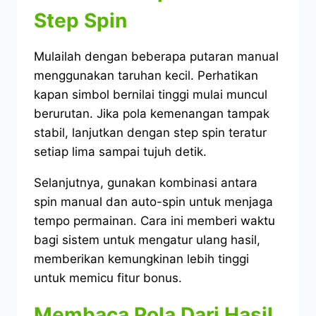
Step Spin
Mulailah dengan beberapa putaran manual
menggunakan taruhan kecil. Perhatikan
kapan simbol bernilai tinggi mulai muncul
berurutan. Jika pola kemenangan tampak
stabil, lanjutkan dengan step spin teratur
setiap lima sampai tujuh detik.
Selanjutnya, gunakan kombinasi antara
spin manual dan auto-spin untuk menjaga
tempo permainan. Cara ini memberi waktu
bagi sistem untuk mengatur ulang hasil,
memberikan kemungkinan lebih tinggi
untuk memicu fitur bonus.
Membaca Pola Dari Hasil