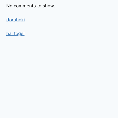
No comments to show.
dorahoki
hai togel
© 2026 SLOT ONLINE - TOGEL ONLINE -