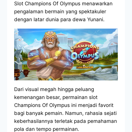
Slot Champions Of Olympus menawarkan
pengalaman bermain yang spektakuler
dengan latar dunia para dewa Yunani.
Dari visual megah hingga peluang
kemenangan besar, permainan slot
Champions Of Olympus ini menjadi favorit
bagi banyak pemain. Namun, rahasia sejati
keberhasilannya terletak pada pemahaman
pola dan tempo permainan.