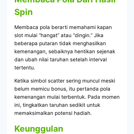
Spin
Membaca pola berarti memahami kapan
slot mulai “hangat” atau “dingin.” Jika
beberapa putaran tidak menghasilkan
kemenangan, sebaiknya hentikan sejenak
dan ubah nilai taruhan setelah interval
tertentu.
Ketika simbol scatter sering muncul meski
belum memicu bonus, itu pertanda pola
kemenangan mulai terbentuk. Pada momen
ini, tingkatkan taruhan sedikit untuk
memaksimalkan potensi hadiah.
Keunggulan