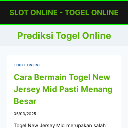
Skip
SLOT ONLINE - TOGEL ONLINE
to
content
Prediksi Togel Online
TOGEL ONLINE
Cara Bermain Togel New
Jersey Mid Pasti Menang
Besar
05/03/2025
Togel New Jersey Mid merupakan salah