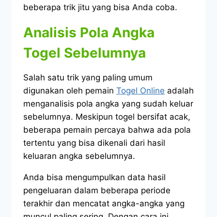
beberapa trik jitu yang bisa Anda coba.
Analisis Pola Angka
Togel Sebelumnya
Salah satu trik yang paling umum
digunakan oleh pemain
Togel Online
adalah
menganalisis pola angka yang sudah keluar
sebelumnya. Meskipun togel bersifat acak,
beberapa pemain percaya bahwa ada pola
tertentu yang bisa dikenali dari hasil
keluaran angka sebelumnya.
Anda bisa mengumpulkan data hasil
pengeluaran dalam beberapa periode
terakhir dan mencatat angka-angka yang
muncul paling sering. Dengan cara ini,