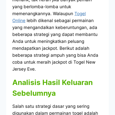
yang berlomba-lomba untuk
memenangkannya. Walaupun
Togel
Online
lebih dikenal sebagai permainan
yang mengandalkan keberuntungan, ada
beberapa strategi yang dapat membantu
Anda untuk meningkatkan peluang
mendapatkan jackpot. Berikut adalah
beberapa strategi ampuh yang bisa Anda
coba untuk meraih jackpot di Togel New
Jersey Eve.
Analisis Hasil Keluaran
Sebelumnya
Salah satu strategi dasar yang sering
digunakan dalam permainan togel adalah