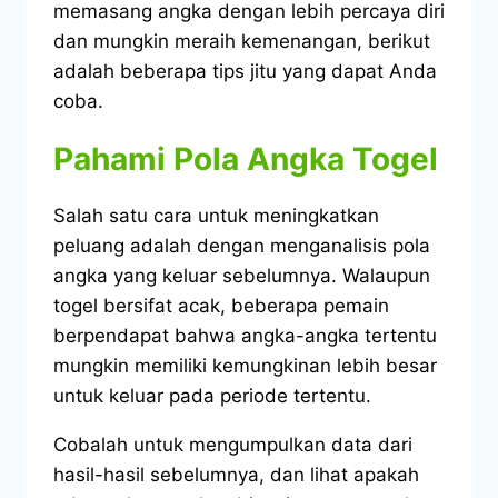
memasang angka dengan lebih percaya diri
dan mungkin meraih kemenangan, berikut
adalah beberapa tips jitu yang dapat Anda
coba.
Pahami Pola Angka Togel
Salah satu cara untuk meningkatkan
peluang adalah dengan menganalisis pola
angka yang keluar sebelumnya. Walaupun
togel bersifat acak, beberapa pemain
berpendapat bahwa angka-angka tertentu
mungkin memiliki kemungkinan lebih besar
untuk keluar pada periode tertentu.
Cobalah untuk mengumpulkan data dari
hasil-hasil sebelumnya, dan lihat apakah