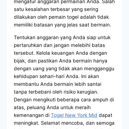
mengatur anggaran permainan Anda. Salah
satu kesalahan terbesar yang sering
dilakukan oleh pemain togel adalah tidak
memiliki batasan yang jelas saat bermain.
Tentukan anggaran yang Anda siap untuk
pertaruhkan dan jangan melebihi batas
tersebut. Kelola keuangan Anda dengan
bijak, dan pastikan Anda bermain hanya
dengan uang yang tidak akan mengganggu
kehidupan sehari-hari Anda. Ini akan
membantu Anda bermain lebih santai
tanpa terbebani oleh risiko kerugian.
Dengan mengikuti beberapa cara ampuh di
atas, peluang Anda untuk meraih
kemenangan di
Togel New York Mid
dapat
meningkat. Selamat mencoba, dan semoga