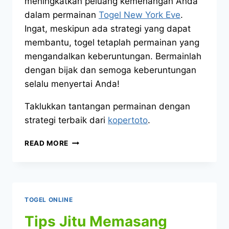
meningkatkan peluang kemenangan Anda
dalam permainan
Togel New York Eve
.
Ingat, meskipun ada strategi yang dapat
membantu, togel tetaplah permainan yang
mengandalkan keberuntungan. Bermainlah
dengan bijak dan semoga keberuntungan
selalu menyertai Anda!
Taklukkan tantangan permainan dengan
strategi terbaik dari
kopertoto
.
TRIK
READ MORE
JITU
MEMASANG
ANGKA
TOGEL
NEW
TOGEL ONLINE
YORK
EVE
Tips Jitu Memasang