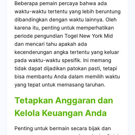
Beberapa pemain percaya bahwa ada
waktu-waktu tertentu yang lebih beruntung
dibandingkan dengan waktu lainnya. Oleh
karena itu, penting untuk memperhatikan
periode pengundian Togel New York Mid
dan mencari tahu apakah ada
kecenderungan angka tertentu yang keluar
pada waktu-waktu spesifik. Ini memang
tidak dapat dijadikan patokan pasti, tetapi
bisa membantu Anda dalam memilih waktu
yang tepat untuk memasang taruhan.
Tetapkan Anggaran dan
Kelola Keuangan Anda
Penting untuk bermain secara bijak dan