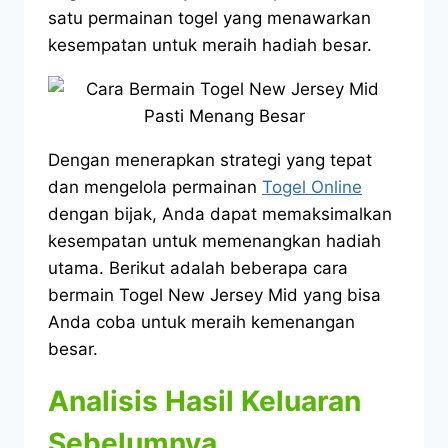
satu permainan togel yang menawarkan
kesempatan untuk meraih hadiah besar.
Dengan menerapkan strategi yang tepat
dan mengelola permainan
Togel Online
dengan bijak, Anda dapat memaksimalkan
kesempatan untuk memenangkan hadiah
utama. Berikut adalah beberapa cara
bermain Togel New Jersey Mid yang bisa
Anda coba untuk meraih kemenangan
besar.
Analisis Hasil Keluaran
Sebelumnya