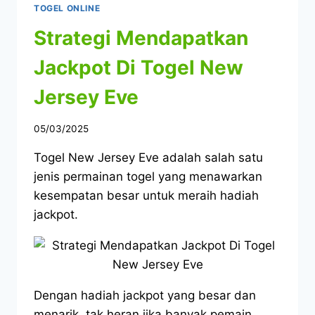
MID
TOGEL ONLINE
PASTI
MENANG
Strategi Mendapatkan
BESAR
Jackpot Di Togel New
Jersey Eve
05/03/2025
Togel New Jersey Eve adalah salah satu
jenis permainan togel yang menawarkan
kesempatan besar untuk meraih hadiah
jackpot.
Dengan hadiah jackpot yang besar dan
menarik, tak heran jika banyak pemain