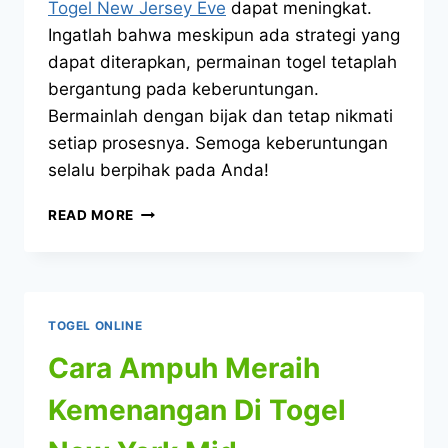
Togel New Jersey Eve
dapat meningkat.
Ingatlah bahwa meskipun ada strategi yang
dapat diterapkan, permainan togel tetaplah
bergantung pada keberuntungan.
Bermainlah dengan bijak dan tetap nikmati
setiap prosesnya. Semoga keberuntungan
selalu berpihak pada Anda!
STRATEGI
READ MORE
MENDAPATKAN
JACKPOT
DI
TOGEL
NEW
TOGEL ONLINE
JERSEY
EVE
Cara Ampuh Meraih
Kemenangan Di Togel