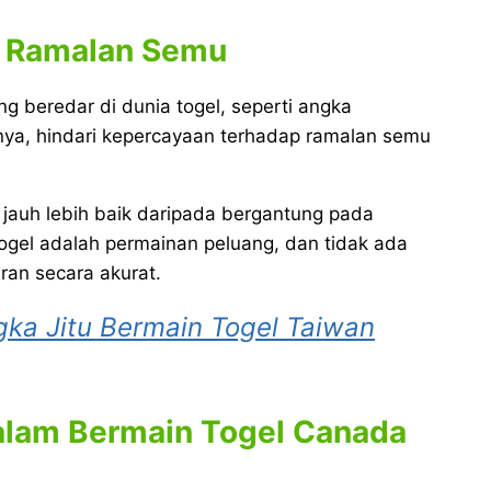
a Ramalan Semu
g beredar di dunia togel, seperti angka
nya, hindari kepercayaan terhadap ramalan semu
f jauh lebih baik daripada bergantung pada
ogel adalah permainan peluang, dan tidak ada
ran secara akurat.
a Jitu Bermain Togel Taiwan
dalam Bermain Togel Canada