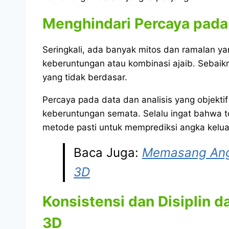
Menghindari Percaya pad
Seringkali, ada banyak mitos dan ramalan yan
keberuntungan atau kombinasi ajaib. Sebaik
yang tidak berdasar.
Percaya pada data dan analisis yang objekti
keberuntungan semata. Selalu ingat bahwa t
metode pasti untuk memprediksi angka kelua
Baca Juga:
Memasang Angk
3D
Konsistensi dan Disiplin 
3D