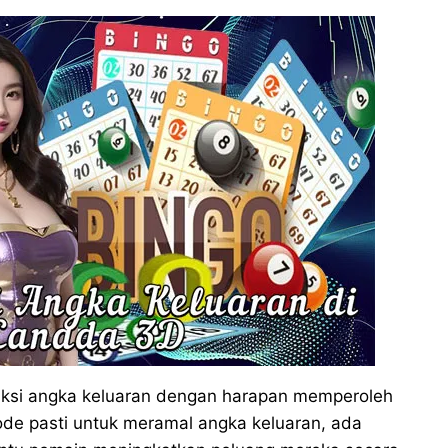
iksi angka keluaran dengan harapan memperoleh
de pasti untuk meramal angka keluaran, ada