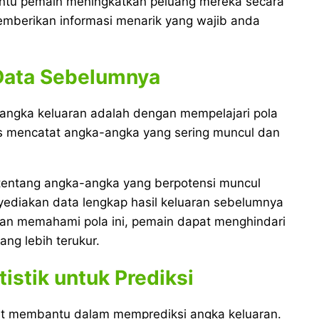
antu pemain meningkatkan peluang mereka secara
mberikan informasi menarik yang wajib anda
Data Sebelumnya
angka keluaran adalah dengan mempelajari pola
us mencatat angka-angka yang sering muncul dan
 tentang angka-angka yang berpotensi muncul
nyediakan data lengkap hasil keluaran sebelumnya
gan memahami pola ini, pemain dapat menghindari
ng lebih terukur.
istik untuk Prediksi
apat membantu dalam memprediksi angka keluaran.