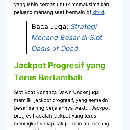
yang lebih cerdas untuk memaksimalkan
peluang menang saat bermain di
kit4d
.
Baca Juga:
Strategi
Menang Besar di Slot
Oasis of Dead
Jackpot Progresif yang
Terus Bertambah
Slot Boat Bonanza Down Under juga
memiliki jackpot progresif, yang semakin
besar seiring berjalannya waktu. Jackpot
progresif adalah jackpot yang terus
meningkat setiap kali pemain memasang