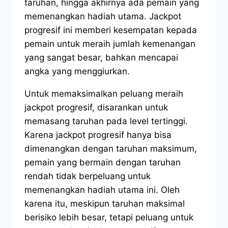
taruhan, hingga akhirnya ada pemain yang
memenangkan hadiah utama. Jackpot
progresif ini memberi kesempatan kepada
pemain untuk meraih jumlah kemenangan
yang sangat besar, bahkan mencapai
angka yang menggiurkan.
Untuk memaksimalkan peluang meraih
jackpot progresif, disarankan untuk
memasang taruhan pada level tertinggi.
Karena jackpot progresif hanya bisa
dimenangkan dengan taruhan maksimum,
pemain yang bermain dengan taruhan
rendah tidak berpeluang untuk
memenangkan hadiah utama ini. Oleh
karena itu, meskipun taruhan maksimal
berisiko lebih besar, tetapi peluang untuk