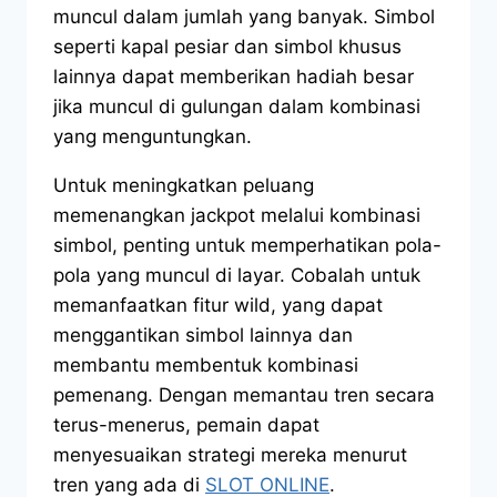
muncul dalam jumlah yang banyak. Simbol
seperti kapal pesiar dan simbol khusus
lainnya dapat memberikan hadiah besar
jika muncul di gulungan dalam kombinasi
yang menguntungkan.
Untuk meningkatkan peluang
memenangkan jackpot melalui kombinasi
simbol, penting untuk memperhatikan pola-
pola yang muncul di layar. Cobalah untuk
memanfaatkan fitur wild, yang dapat
menggantikan simbol lainnya dan
membantu membentuk kombinasi
pemenang. Dengan memantau tren secara
terus-menerus, pemain dapat
menyesuaikan strategi mereka menurut
tren yang ada di
SLOT ONLINE
.