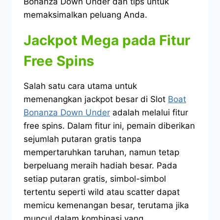
Bonanza Down Under dan tips untuk
memaksimalkan peluang Anda.
Jackpot Mega pada Fitur
Free Spins
Salah satu cara utama untuk
memenangkan jackpot besar di Slot
Boat
Bonanza Down Under
adalah melalui fitur
free spins. Dalam fitur ini, pemain diberikan
sejumlah putaran gratis tanpa
mempertaruhkan taruhan, namun tetap
berpeluang meraih hadiah besar. Pada
setiap putaran gratis, simbol-simbol
tertentu seperti wild atau scatter dapat
memicu kemenangan besar, terutama jika
muncul dalam kombinasi yang