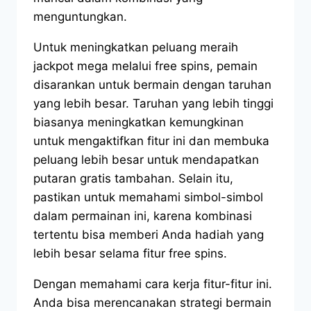
menguntungkan.
Untuk meningkatkan peluang meraih
jackpot mega melalui free spins, pemain
disarankan untuk bermain dengan taruhan
yang lebih besar. Taruhan yang lebih tinggi
biasanya meningkatkan kemungkinan
untuk mengaktifkan fitur ini dan membuka
peluang lebih besar untuk mendapatkan
putaran gratis tambahan. Selain itu,
pastikan untuk memahami simbol-simbol
dalam permainan ini, karena kombinasi
tertentu bisa memberi Anda hadiah yang
lebih besar selama fitur free spins.
Dengan memahami cara kerja fitur-fitur ini.
Anda bisa merencanakan strategi bermain