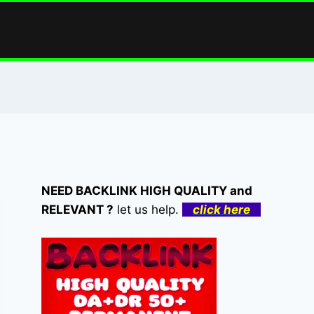
NEED BACKLINK HIGH QUALITY and
RELEVANT ?
let us help.
click here