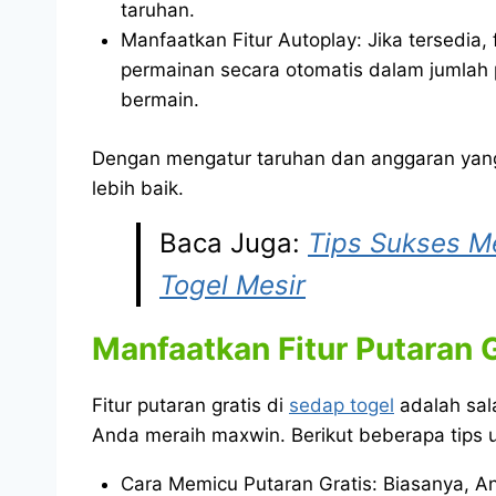
taruhan.
Manfaatkan Fitur Autoplay: Jika tersedia
permainan secara otomatis dalam jumlah 
bermain.
Dengan mengatur taruhan dan anggaran yan
lebih baik.
Baca Juga:
Tips Sukses M
Togel Mesir
Manfaatkan Fitur Putaran G
Fitur putaran gratis di
sedap togel
adalah sal
Anda meraih maxwin. Berikut beberapa tips
Cara Memicu Putaran Gratis: Biasanya, A