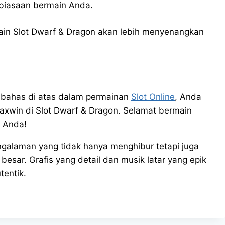
ebiasaan bermain Anda.
ain Slot Dwarf & Dragon akan lebih menyenangkan
ibahas di atas dalam permainan
Slot Online
, Anda
xwin di Slot Dwarf & Dragon. Selamat bermain
 Anda!
galaman yang tidak hanya menghibur tetapi juga
ar. Grafis yang detail dan musik latar yang epik
entik.