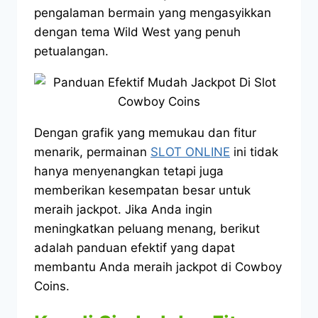
pengalaman bermain yang mengasyikkan
dengan tema Wild West yang penuh
petualangan.
Dengan grafik yang memukau dan fitur
menarik, permainan
SLOT ONLINE
ini tidak
hanya menyenangkan tetapi juga
memberikan kesempatan besar untuk
meraih jackpot. Jika Anda ingin
meningkatkan peluang menang, berikut
adalah panduan efektif yang dapat
membantu Anda meraih jackpot di Cowboy
Coins.