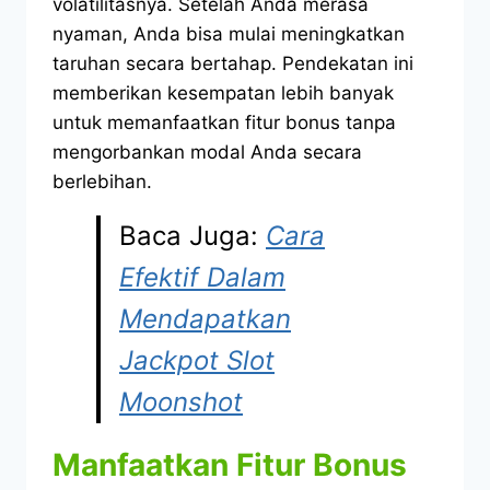
volatilitasnya. Setelah Anda merasa
nyaman, Anda bisa mulai meningkatkan
taruhan secara bertahap. Pendekatan ini
memberikan kesempatan lebih banyak
untuk memanfaatkan fitur bonus tanpa
mengorbankan modal Anda secara
berlebihan.
Baca Juga:
Cara
Efektif Dalam
Mendapatkan
Jackpot Slot
Moonshot
Manfaatkan Fitur Bonus