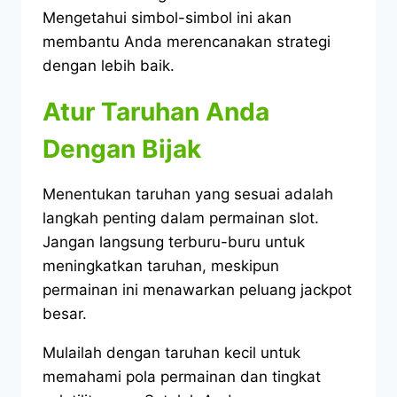
Mengetahui simbol-simbol ini akan
membantu Anda merencanakan strategi
dengan lebih baik.
Atur Taruhan Anda
Dengan Bijak
Menentukan taruhan yang sesuai adalah
langkah penting dalam permainan slot.
Jangan langsung terburu-buru untuk
meningkatkan taruhan, meskipun
permainan ini menawarkan peluang jackpot
besar.
Mulailah dengan taruhan kecil untuk
memahami pola permainan dan tingkat