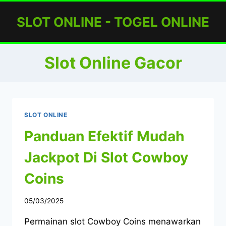
Skip
SLOT ONLINE - TOGEL ONLINE
to
content
Slot Online Gacor
SLOT ONLINE
Panduan Efektif Mudah
Jackpot Di Slot Cowboy
Coins
05/03/2025
Permainan slot Cowboy Coins menawarkan