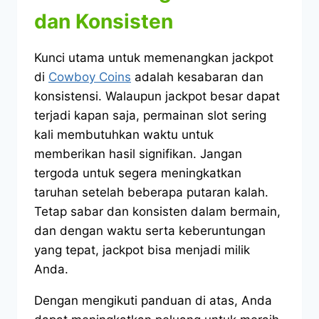
dan Konsisten
Kunci utama untuk memenangkan jackpot
di
Cowboy Coins
adalah kesabaran dan
konsistensi. Walaupun jackpot besar dapat
terjadi kapan saja, permainan slot sering
kali membutuhkan waktu untuk
memberikan hasil signifikan. Jangan
tergoda untuk segera meningkatkan
taruhan setelah beberapa putaran kalah.
Tetap sabar dan konsisten dalam bermain,
dan dengan waktu serta keberuntungan
yang tepat, jackpot bisa menjadi milik
Anda.
Dengan mengikuti panduan di atas, Anda