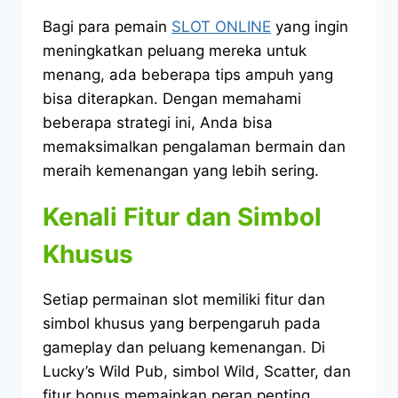
Bagi para pemain
SLOT ONLINE
yang ingin
meningkatkan peluang mereka untuk
menang, ada beberapa tips ampuh yang
bisa diterapkan. Dengan memahami
beberapa strategi ini, Anda bisa
memaksimalkan pengalaman bermain dan
meraih kemenangan yang lebih sering.
Kenali Fitur dan Simbol
Khusus
Setiap permainan slot memiliki fitur dan
simbol khusus yang berpengaruh pada
gameplay dan peluang kemenangan. Di
Lucky’s Wild Pub, simbol Wild, Scatter, dan
fitur bonus memainkan peran penting