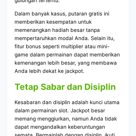
gulungan tertentu.
Dalam banyak kasus, putaran gratis ini
memberikan kesempatan untuk
memenangkan hadiah besar tanpa
mempertaruhkan modal Anda. Selain itu,
fitur bonus seperti multiplier atau mini-
game dalam permainan dapat memberikan
kemenangan lebih besar, yang membawa
Anda lebih dekat ke jackpot.
Tetap Sabar dan Disiplin
Kesabaran dan disiplin adalah kunci utama
dalam permainan slot. Jackpot besar
memang menggiurkan, namun Anda tidak
dapat mengandalkan keberuntungan
semata. Bermainlah dengan disiplin, ikuti