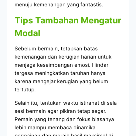
menuju kemenangan yang fantastis.
Tips Tambahan Mengatur
Modal
Sebelum bermain, tetapkan batas
kemenangan dan kerugian harian untuk
menjaga keseimbangan emosi. Hindari
tergesa meningkatkan taruhan hanya
karena mengejar kerugian yang belum
tertutup.
Selain itu, tentukan waktu istirahat di sela
sesi bermain agar pikiran tetap segar.
Pemain yang tenang dan fokus biasanya
lebih mampu membaca dinamika
permainan dan meraih hasil maksimal di