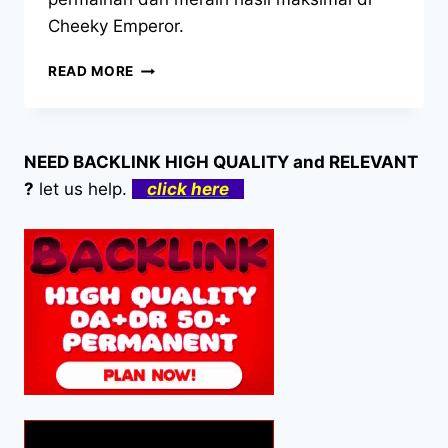
Cheeky Emperor.
READ MORE
OPTIMALISASI
TARUHAN
UNTUK
JACKPOT
NEED BACKLINK HIGH QUALITY and RELEVANT
DI
?
let us help.
click here
SLOT
CHEEKY
EMPEROR