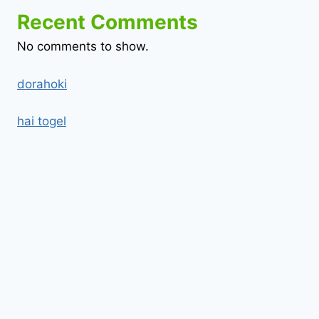
Recent Comments
No comments to show.
dorahoki
hai togel