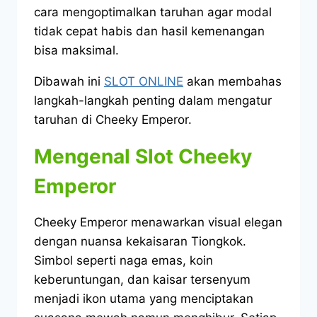
cara mengoptimalkan taruhan agar modal
tidak cepat habis dan hasil kemenangan
bisa maksimal.
Dibawah ini
SLOT ONLINE
akan membahas
langkah-langkah penting dalam mengatur
taruhan di Cheeky Emperor.
Mengenal Slot Cheeky
Emperor
Cheeky Emperor menawarkan visual elegan
dengan nuansa kekaisaran Tiongkok.
Simbol seperti naga emas, koin
keberuntungan, dan kaisar tersenyum
menjadi ikon utama yang menciptakan