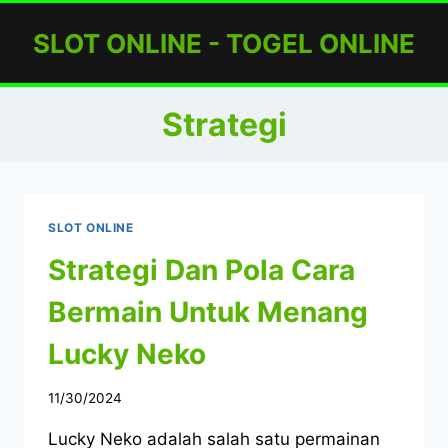
Skip
SLOT ONLINE - TOGEL ONLINE
to
content
Strategi
SLOT ONLINE
Strategi Dan Pola Cara
Bermain Untuk Menang
Lucky Neko
11/30/2024
Lucky Neko adalah salah satu permainan