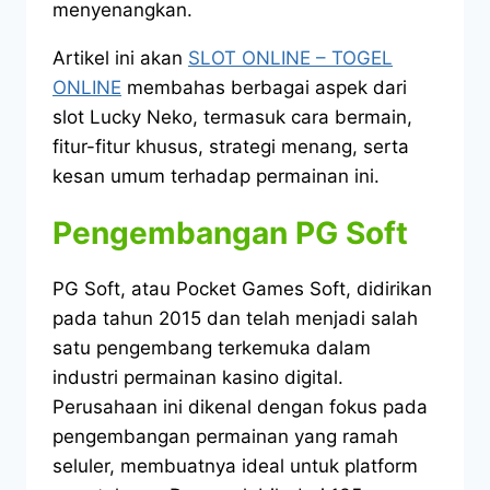
menyenangkan.
Artikel ini akan
SLOT ONLINE – TOGEL
ONLINE
membahas berbagai aspek dari
slot Lucky Neko, termasuk cara bermain,
fitur-fitur khusus, strategi menang, serta
kesan umum terhadap permainan ini.
Pengembangan PG Soft
PG Soft, atau Pocket Games Soft, didirikan
pada tahun 2015 dan telah menjadi salah
satu pengembang terkemuka dalam
industri permainan kasino digital.
Perusahaan ini dikenal dengan fokus pada
pengembangan permainan yang ramah
seluler, membuatnya ideal untuk platform