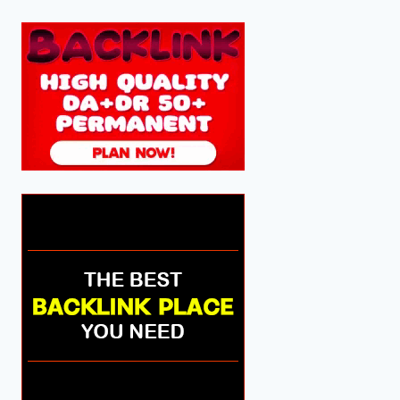
LUCKY
NEKO