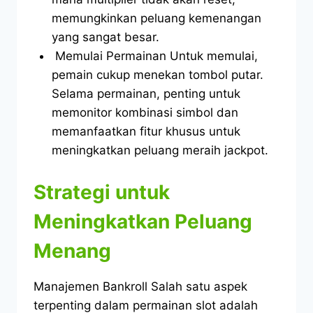
memungkinkan peluang kemenangan
yang sangat besar.
Memulai Permainan Untuk memulai,
pemain cukup menekan tombol putar.
Selama permainan, penting untuk
memonitor kombinasi simbol dan
memanfaatkan fitur khusus untuk
meningkatkan peluang meraih jackpot.
Strategi untuk
Meningkatkan Peluang
Menang
Manajemen Bankroll Salah satu aspek
terpenting dalam permainan slot adalah