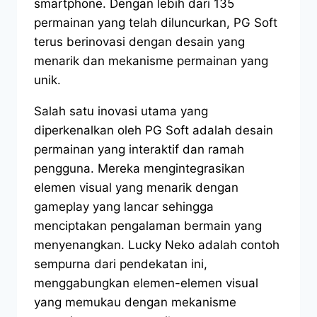
smartphone. Dengan lebih dari 135
permainan yang telah diluncurkan, PG Soft
terus berinovasi dengan desain yang
menarik dan mekanisme permainan yang
unik.
Salah satu inovasi utama yang
diperkenalkan oleh PG Soft adalah desain
permainan yang interaktif dan ramah
pengguna. Mereka mengintegrasikan
elemen visual yang menarik dengan
gameplay yang lancar sehingga
menciptakan pengalaman bermain yang
menyenangkan. Lucky Neko adalah contoh
sempurna dari pendekatan ini,
menggabungkan elemen-elemen visual
yang memukau dengan mekanisme