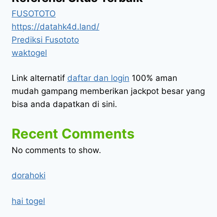
FUSOTOTO
https://datahk4d.land/
Prediksi Fusototo
waktogel
Link alternatif
daftar dan login
100% aman
mudah gampang memberikan jackpot besar yang
bisa anda dapatkan di sini.
Recent Comments
No comments to show.
dorahoki
hai togel