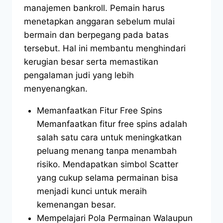
manajemen bankroll. Pemain harus
menetapkan anggaran sebelum mulai
bermain dan berpegang pada batas
tersebut. Hal ini membantu menghindari
kerugian besar serta memastikan
pengalaman judi yang lebih
menyenangkan.
Memanfaatkan Fitur Free Spins
Memanfaatkan fitur free spins adalah
salah satu cara untuk meningkatkan
peluang menang tanpa menambah
risiko. Mendapatkan simbol Scatter
yang cukup selama permainan bisa
menjadi kunci untuk meraih
kemenangan besar.
Mempelajari Pola Permainan Walaupun