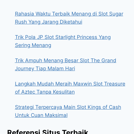
Rahasia Waktu Terbaik Menang di Slot Sugar
Rush Yang Jarang Diketahui
Trik Pola JP Slot Starlight Princess Yang
Sering Menang
Trik Ampuh Menang Besar Slot The Grand
Journey Tiap Malam Hari
Langkah Mudah Meraih Maxwin Slot Treasure
of Aztec Tanpa Kesulitan
Strategi Terpercaya Main Slot Kings of Cash
Untuk Cuan Maksimal
Referensi Situs Terbaik