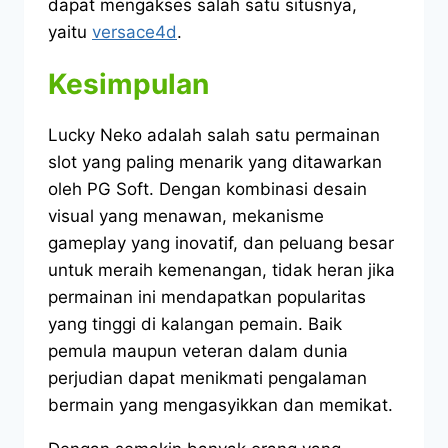
dapat mengakses salah satu situsnya,
yaitu
versace4d
.
Kesimpulan
Lucky Neko adalah salah satu permainan
slot yang paling menarik yang ditawarkan
oleh PG Soft. ​Dengan kombinasi desain
visual yang menawan, mekanisme
gameplay yang inovatif, dan peluang besar
untuk meraih kemenangan, tidak heran jika
permainan ini mendapatkan popularitas
yang tinggi di kalangan pemain.​ Baik
pemula maupun veteran dalam dunia
perjudian dapat menikmati pengalaman
bermain yang mengasyikkan dan memikat.