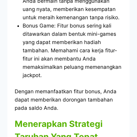
Anda bermain tanpa menggunakan
uang nyata, memberikan kesempatan
untuk meraih kemenangan tanpa risiko.
Bonus Game: Fitur bonus sering kali
ditawarkan dalam bentuk mini-games
yang dapat memberikan hadiah
tambahan. Memahami cara kerja fitur-
fitur ini akan membantu Anda
memaksimalkan peluang memenangkan
jackpot.
Dengan memanfaatkan fitur bonus, Anda
dapat memberikan dorongan tambahan
pada saldo Anda.
Menerapkan Strategi
Taruhan Yang Tepat