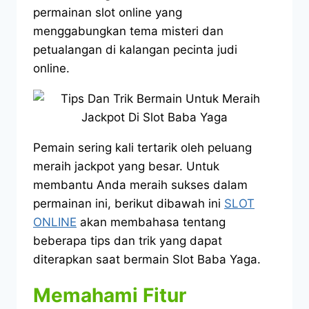
permainan slot online yang
menggabungkan tema misteri dan
petualangan di kalangan pecinta judi
online.
Pemain sering kali tertarik oleh peluang
meraih jackpot yang besar. Untuk
membantu Anda meraih sukses dalam
permainan ini, berikut dibawah ini
SLOT
ONLINE
akan membahasa tentang
beberapa tips dan trik yang dapat
diterapkan saat bermain Slot Baba Yaga.
Memahami Fitur