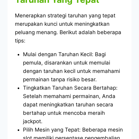
Menerapkan strategi taruhan yang tepat
merupakan kunci untuk meningkatkan
peluang menang. Berikut adalah beberapa
tips:
Mulai dengan Taruhan Kecil: Bagi
pemula, disarankan untuk memulai
dengan taruhan kecil untuk memahami
permainan tanpa risiko besar.
Tingkatkan Taruhan Secara Bertahap:
Setelah memahami permainan, Anda
dapat meningkatkan taruhan secara
bertahap untuk mencoba meraih
jackpot.
Pilih Mesin yang Tepat: Beberapa mesin
slot memiliki persentase pengembalian