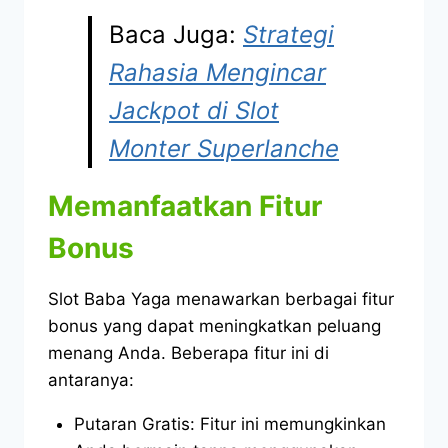
Baca Juga:
Strategi
Rahasia Mengincar
Jackpot di Slot
Monter Superlanche
Memanfaatkan Fitur
Bonus
Slot Baba Yaga menawarkan berbagai fitur
bonus yang dapat meningkatkan peluang
menang Anda. Beberapa fitur ini di
antaranya:
Putaran Gratis: Fitur ini memungkinkan