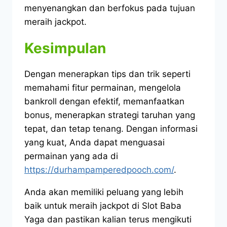
menyenangkan dan berfokus pada tujuan
meraih jackpot.
Kesimpulan
Dengan menerapkan tips dan trik seperti
memahami fitur permainan, mengelola
bankroll dengan efektif, memanfaatkan
bonus, menerapkan strategi taruhan yang
tepat, dan tetap tenang. Dengan informasi
yang kuat, Anda dapat menguasai
permainan yang ada di
https://durhampamperedpooch.com/
.
Anda akan memiliki peluang yang lebih
baik untuk meraih jackpot di Slot Baba
Yaga dan pastikan kalian terus mengikuti