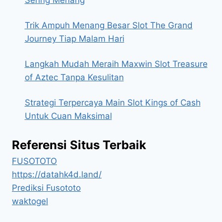
Sering Menang
Trik Ampuh Menang Besar Slot The Grand
Journey Tiap Malam Hari
Langkah Mudah Meraih Maxwin Slot Treasure
of Aztec Tanpa Kesulitan
Strategi Terpercaya Main Slot Kings of Cash
Untuk Cuan Maksimal
Referensi Situs Terbaik
FUSOTOTO
https://datahk4d.land/
Prediksi Fusototo
waktogel