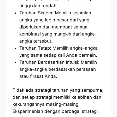
tinggi dan rendah.
Taruhan Sistem: Memilih sejumlah
angka yang lebih besar dari yang
diperlukan dan membuat semua
kombinasi yang mungkin dari angka-
angka tersebut.
Taruhan Tetap: Memilih angka-angka
yang sama setiap kali Anda bermain.
Taruhan Berdasarkan Intuisi: Memilih
angka-angka berdasarkan perasaan
atau firasat Anda.
Tidak ada strategi taruhan yang sempurna,
dan setiap strategi memiliki kelebihan dan
kekurangannya masing-masing.
Eksperimenlah dengan berbagai strategi