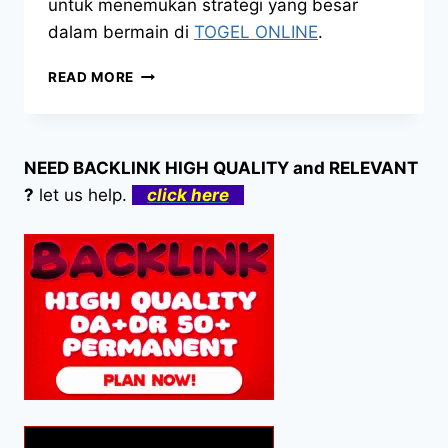
untuk menemukan strategi yang besar
dalam bermain di
TOGEL ONLINE
.
TIPS
READ MORE
SUKSES
MENINGKATKAN
PELUANG
JACKPOT
NEED BACKLINK HIGH QUALITY and RELEVANT
DI
?
let us help.
click here
TOGEL
NIGERIA