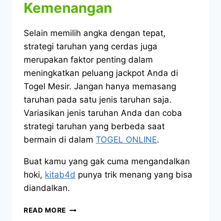
Kemenangan
Selain memilih angka dengan tepat,
strategi taruhan yang cerdas juga
merupakan faktor penting dalam
meningkatkan peluang jackpot Anda di
Togel Mesir. Jangan hanya memasang
taruhan pada satu jenis taruhan saja.
Variasikan jenis taruhan Anda dan coba
strategi taruhan yang berbeda saat
bermain di dalam
TOGEL ONLINE
.
Buat kamu yang gak cuma mengandalkan
hoki,
kitab4d
punya trik menang yang bisa
diandalkan.
TIPS
READ MORE
SUKSES