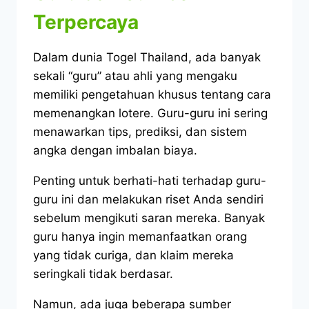
Terpercaya
Dalam dunia Togel Thailand, ada banyak
sekali “guru” atau ahli yang mengaku
memiliki pengetahuan khusus tentang cara
memenangkan lotere. Guru-guru ini sering
menawarkan tips, prediksi, dan sistem
angka dengan imbalan biaya.
Penting untuk berhati-hati terhadap guru-
guru ini dan melakukan riset Anda sendiri
sebelum mengikuti saran mereka. Banyak
guru hanya ingin memanfaatkan orang
yang tidak curiga, dan klaim mereka
seringkali tidak berdasar.
Namun, ada juga beberapa sumber