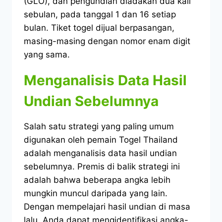
(GLO), dan pengundian diadakan dua kali
sebulan, pada tanggal 1 dan 16 setiap
bulan. Tiket togel dijual berpasangan,
masing-masing dengan nomor enam digit
yang sama.
Menganalisis Data Hasil
Undian Sebelumnya
Salah satu strategi yang paling umum
digunakan oleh pemain Togel Thailand
adalah menganalisis data hasil undian
sebelumnya. Premis di balik strategi ini
adalah bahwa beberapa angka lebih
mungkin muncul daripada yang lain.
Dengan mempelajari hasil undian di masa
lalu, Anda dapat mengidentifikasi angka-