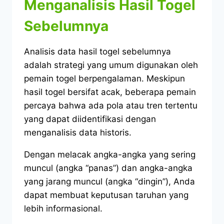
Menganalisis Hasil Togel
Sebelumnya
Analisis data hasil togel sebelumnya
adalah strategi yang umum digunakan oleh
pemain togel berpengalaman. Meskipun
hasil togel bersifat acak, beberapa pemain
percaya bahwa ada pola atau tren tertentu
yang dapat diidentifikasi dengan
menganalisis data historis.
Dengan melacak angka-angka yang sering
muncul (angka “panas”) dan angka-angka
yang jarang muncul (angka “dingin”), Anda
dapat membuat keputusan taruhan yang
lebih informasional.