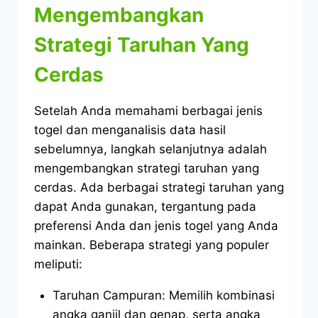
Mengembangkan
Strategi Taruhan Yang
Cerdas
Setelah Anda memahami berbagai jenis
togel dan menganalisis data hasil
sebelumnya, langkah selanjutnya adalah
mengembangkan strategi taruhan yang
cerdas. Ada berbagai strategi taruhan yang
dapat Anda gunakan, tergantung pada
preferensi Anda dan jenis togel yang Anda
mainkan. Beberapa strategi yang populer
meliputi:
Taruhan Campuran: Memilih kombinasi
angka ganjil dan genap, serta angka