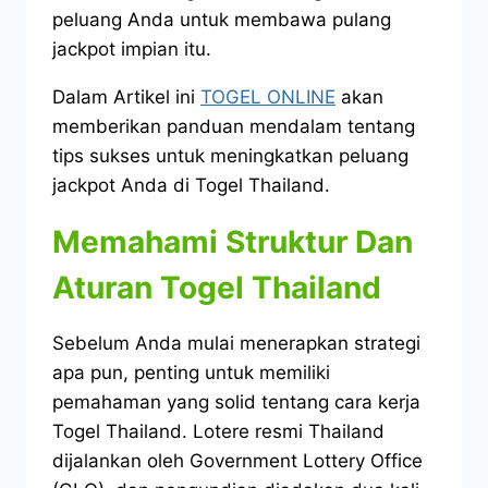
peluang Anda untuk membawa pulang
jackpot impian itu.
Dalam Artikel ini
TOGEL ONLINE
akan
memberikan panduan mendalam tentang
tips sukses untuk meningkatkan peluang
jackpot Anda di Togel Thailand.
Memahami Struktur Dan
Aturan Togel Thailand
Sebelum Anda mulai menerapkan strategi
apa pun, penting untuk memiliki
pemahaman yang solid tentang cara kerja
Togel Thailand. Lotere resmi Thailand
dijalankan oleh Government Lottery Office