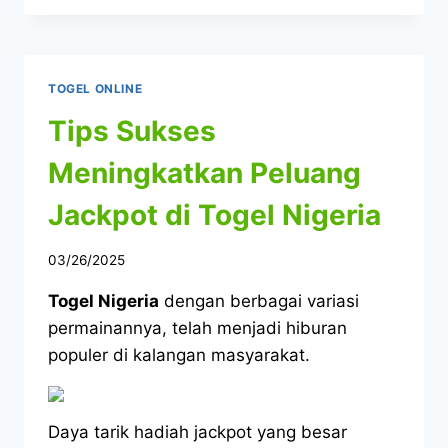
MENINGKATKAN
PELUANG
JACKPOT
DI
TOGEL ONLINE
TOGEL
MESIR
Tips Sukses
Meningkatkan Peluang
Jackpot di Togel Nigeria
03/26/2025
Togel Nigeria
dengan berbagai variasi
permainannya, telah menjadi hiburan
populer di kalangan masyarakat.
Daya tarik hadiah jackpot yang besar