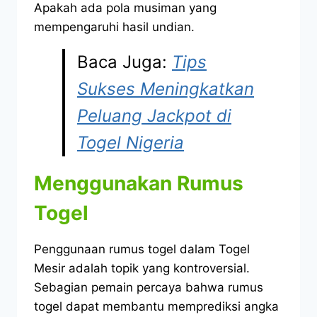
Apakah ada pola musiman yang
mempengaruhi hasil undian.
Baca Juga:
Tips
Sukses Meningkatkan
Peluang Jackpot di
Togel Nigeria
Menggunakan Rumus
Togel
Penggunaan rumus togel dalam Togel
Mesir adalah topik yang kontroversial.
Sebagian pemain percaya bahwa rumus
togel dapat membantu memprediksi angka