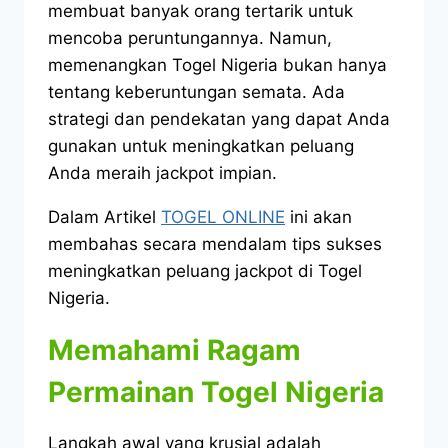
membuat banyak orang tertarik untuk
mencoba peruntungannya. Namun,
memenangkan Togel Nigeria bukan hanya
tentang keberuntungan semata. Ada
strategi dan pendekatan yang dapat Anda
gunakan untuk meningkatkan peluang
Anda meraih jackpot impian.
Dalam Artikel
TOGEL ONLINE
ini akan
membahas secara mendalam tips sukses
meningkatkan peluang jackpot di Togel
Nigeria.
Memahami Ragam
Permainan Togel Nigeria
Langkah awal yang krusial adalah