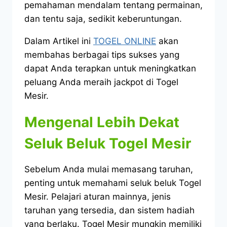
pemahaman mendalam tentang permainan,
dan tentu saja, sedikit keberuntungan.
Dalam Artikel ini
TOGEL ONLINE
akan
membahas berbagai tips sukses yang
dapat Anda terapkan untuk meningkatkan
peluang Anda meraih jackpot di Togel
Mesir.
Mengenal Lebih Dekat
Seluk Beluk Togel Mesir
Sebelum Anda mulai memasang taruhan,
penting untuk memahami seluk beluk Togel
Mesir. Pelajari aturan mainnya, jenis
taruhan yang tersedia, dan sistem hadiah
yang berlaku. Togel Mesir mungkin memiliki