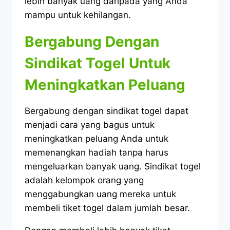
lebih banyak uang daripada yang Anda
mampu untuk kehilangan.
Bergabung Dengan
Sindikat Togel Untuk
Meningkatkan Peluang
Bergabung dengan sindikat togel dapat
menjadi cara yang bagus untuk
meningkatkan peluang Anda untuk
memenangkan hadiah tanpa harus
mengeluarkan banyak uang. Sindikat togel
adalah kelompok orang yang
menggabungkan uang mereka untuk
membeli tiket togel dalam jumlah besar.