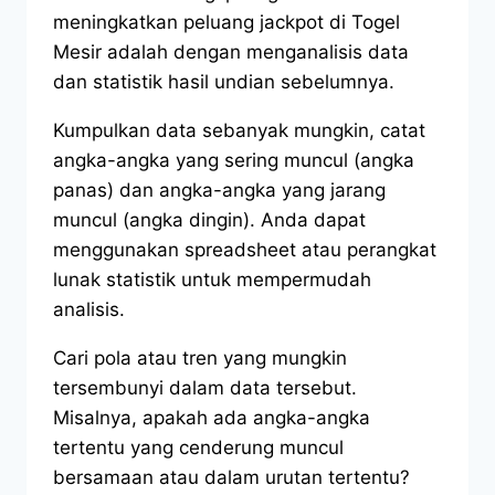
meningkatkan peluang jackpot di Togel
Mesir adalah dengan menganalisis data
dan statistik hasil undian sebelumnya.
Kumpulkan data sebanyak mungkin, catat
angka-angka yang sering muncul (angka
panas) dan angka-angka yang jarang
muncul (angka dingin). Anda dapat
menggunakan spreadsheet atau perangkat
lunak statistik untuk mempermudah
analisis.
Cari pola atau tren yang mungkin
tersembunyi dalam data tersebut.
Misalnya, apakah ada angka-angka
tertentu yang cenderung muncul
bersamaan atau dalam urutan tertentu?