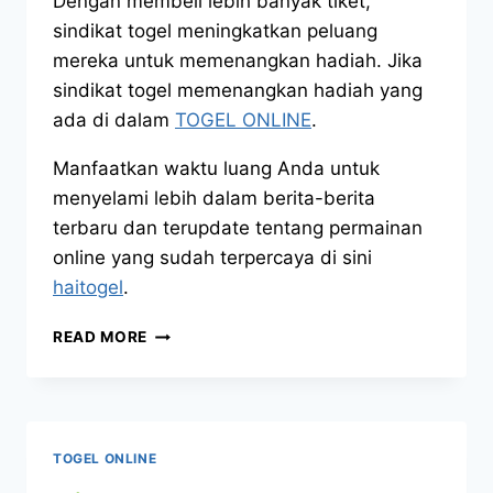
Dengan membeli lebih banyak tiket,
sindikat togel meningkatkan peluang
mereka untuk memenangkan hadiah. Jika
sindikat togel memenangkan hadiah yang
ada di dalam
TOGEL ONLINE
.
Manfaatkan waktu luang Anda untuk
menyelami lebih dalam berita-berita
terbaru dan terupdate tentang permainan
online yang sudah terpercaya di sini
haitogel
.
TIPS
READ MORE
SUKSES
MENINGKATKAN
PELUANG
JACKPOT
DI
TOGEL ONLINE
TOGEL