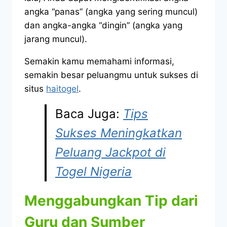
angka “panas” (angka yang sering muncul)
dan angka-angka “dingin” (angka yang
jarang muncul).
Semakin kamu memahami informasi,
semakin besar peluangmu untuk sukses di
situs
haitogel
.
Baca Juga:
Tips
Sukses Meningkatkan
Peluang Jackpot di
Togel Nigeria
Menggabungkan Tip dari
Guru dan Sumber