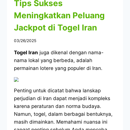
THAILAND
Tips Sukses
Meningkatkan Peluang
Jackpot di Togel Iran
03/26/2025
Togel Iran
juga dikenal dengan nama-
nama lokal yang berbeda, adalah
permainan lotere yang populer di Iran.
Penting untuk dicatat bahwa lanskap
perjudian di Iran dapat menjadi kompleks
karena peraturan dan norma budaya.
Namun, togel, dalam berbagai bentuknya,
masih dimainkan. Memahami nuansa ini
sangat penting sebelum Anda mencoba