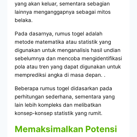
yang akan keluar, sementara sebagian
lainnya menganggapnya sebagai mitos
belaka.
Pada dasarnya, rumus togel adalah
metode matematika atau statistik yang
digunakan untuk menganalisis hasil undian
sebelumnya dan mencoba mengidentifikasi
pola atau tren yang dapat digunakan untuk
memprediksi angka di masa depan. .
Beberapa rumus togel didasarkan pada
perhitungan sederhana, sementara yang
lain lebih kompleks dan melibatkan
konsep-konsep statistik yang rumit.
Memaksimalkan Potensi