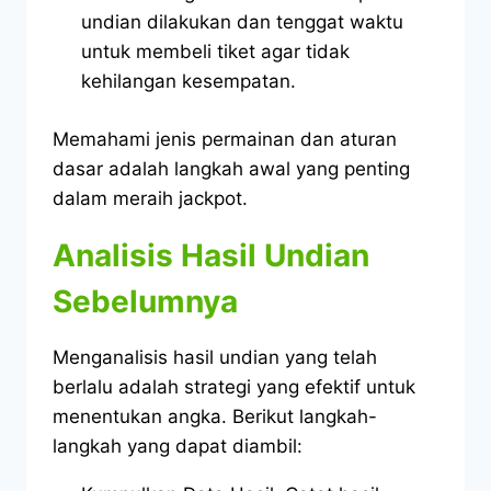
undian dilakukan dan tenggat waktu
untuk membeli tiket agar tidak
kehilangan kesempatan.
Memahami jenis permainan dan aturan
dasar adalah langkah awal yang penting
dalam meraih jackpot.
Analisis Hasil Undian
Sebelumnya
Menganalisis hasil undian yang telah
berlalu adalah strategi yang efektif untuk
menentukan angka. Berikut langkah-
langkah yang dapat diambil: