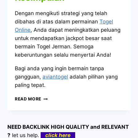
Dengan mengikuti strategi yang telah
dibahas di atas dalam permainan
Togel
Online
, Anda dapat meningkatkan peluang
untuk mendapatkan jackpot besar saat
bermain Togel Jerman. Semoga
keberuntungan selalu menyertai Anda!
Bagi anda yang ingin bermain tanpa
gangguan,
aviantogel
adalah pilihan yang
paling tepat.
STRATEGI
READ MORE
MENDAPATKAN
JACKPOT
BESAR
DI
NEED BACKLINK HIGH QUALITY and RELEVANT
TOGEL
?
let us help.
click here
JERMAN