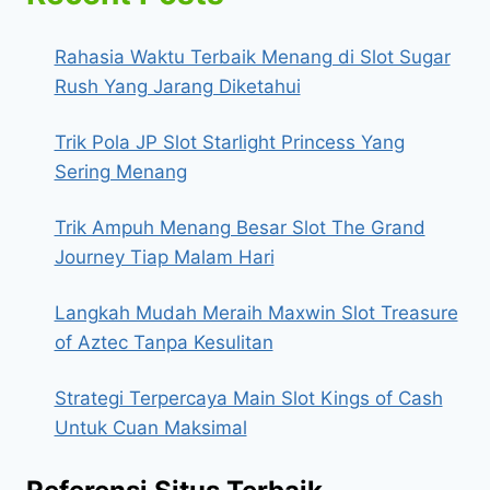
Rahasia Waktu Terbaik Menang di Slot Sugar
Rush Yang Jarang Diketahui
Trik Pola JP Slot Starlight Princess Yang
Sering Menang
Trik Ampuh Menang Besar Slot The Grand
Journey Tiap Malam Hari
Langkah Mudah Meraih Maxwin Slot Treasure
of Aztec Tanpa Kesulitan
Strategi Terpercaya Main Slot Kings of Cash
Untuk Cuan Maksimal