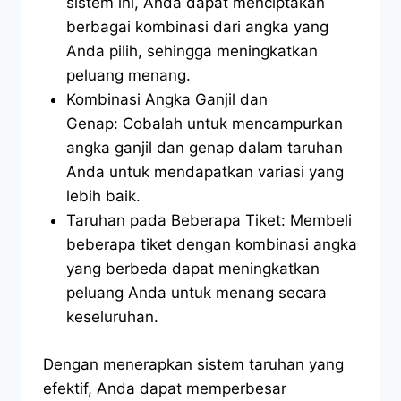
sistem ini, Anda dapat menciptakan
berbagai kombinasi dari angka yang
Anda pilih, sehingga meningkatkan
peluang menang.
Kombinasi Angka Ganjil dan
Genap: Cobalah untuk mencampurkan
angka ganjil dan genap dalam taruhan
Anda untuk mendapatkan variasi yang
lebih baik.
Taruhan pada Beberapa Tiket: Membeli
beberapa tiket dengan kombinasi angka
yang berbeda dapat meningkatkan
peluang Anda untuk menang secara
keseluruhan.
Dengan menerapkan sistem taruhan yang
efektif, Anda dapat memperbesar