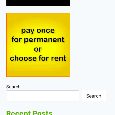
Search
Search
Recent Posts