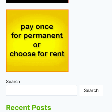
Search
Search
Recent Posts