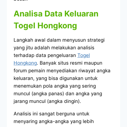
Analisa Data Keluaran
Togel Hongkong
Langkah awal dalam menyusun strategi
yang jitu adalah melakukan analisis
terhadap data pengeluaran
Togel
Hongkong
. Banyak situs resmi maupun
forum pemain menyediakan riwayat angka
keluaran, yang bisa digunakan untuk
menemukan pola angka yang sering
muncul (angka panas) dan angka yang
jarang muncul (angka dingin).
Analisis ini sangat berguna untuk
menyaring angka-angka yang lebih