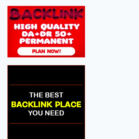
HONGKONG