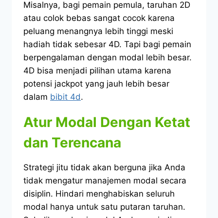
Misalnya, bagi pemain pemula, taruhan 2D
atau colok bebas sangat cocok karena
peluang menangnya lebih tinggi meski
hadiah tidak sebesar 4D. Tapi bagi pemain
berpengalaman dengan modal lebih besar.
4D bisa menjadi pilihan utama karena
potensi jackpot yang jauh lebih besar
dalam
bibit 4d
.
Atur Modal Dengan Ketat
dan Terencana
Strategi jitu tidak akan berguna jika Anda
tidak mengatur manajemen modal secara
disiplin. Hindari menghabiskan seluruh
modal hanya untuk satu putaran taruhan.