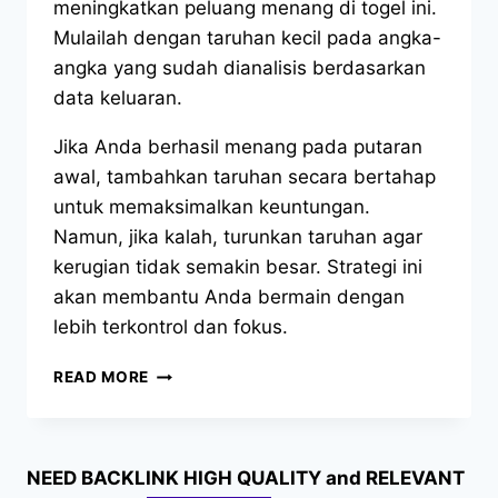
meningkatkan peluang menang di togel ini.
Mulailah dengan taruhan kecil pada angka-
angka yang sudah dianalisis berdasarkan
data keluaran.
Jika Anda berhasil menang pada putaran
awal, tambahkan taruhan secara bertahap
untuk memaksimalkan keuntungan.
Namun, jika kalah, turunkan taruhan agar
kerugian tidak semakin besar. Strategi ini
akan membantu Anda bermain dengan
lebih terkontrol dan fokus.
TRIK
READ MORE
TERBAIK
MENDAPATKAN
HADIAH
DI
NEED BACKLINK HIGH QUALITY and RELEVANT
TOGEL