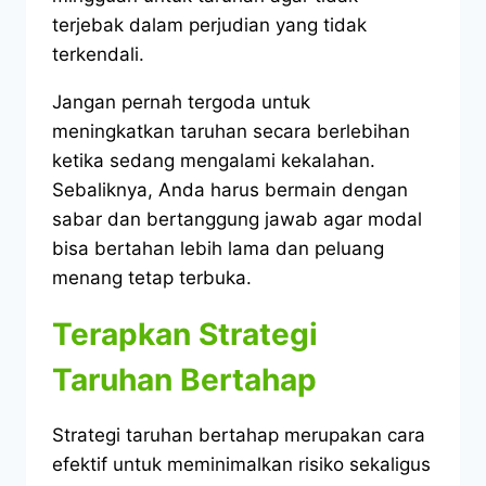
terjebak dalam perjudian yang tidak
terkendali.
Jangan pernah tergoda untuk
meningkatkan taruhan secara berlebihan
ketika sedang mengalami kekalahan.
Sebaliknya, Anda harus bermain dengan
sabar dan bertanggung jawab agar modal
bisa bertahan lebih lama dan peluang
menang tetap terbuka.
Terapkan Strategi
Taruhan Bertahap
Strategi taruhan bertahap merupakan cara
efektif untuk meminimalkan risiko sekaligus