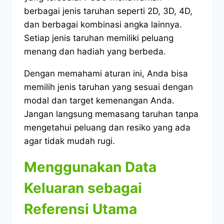
berbagai jenis taruhan seperti 2D, 3D, 4D,
dan berbagai kombinasi angka lainnya.
Setiap jenis taruhan memiliki peluang
menang dan hadiah yang berbeda.
Dengan memahami aturan ini, Anda bisa
memilih jenis taruhan yang sesuai dengan
modal dan target kemenangan Anda.
Jangan langsung memasang taruhan tanpa
mengetahui peluang dan resiko yang ada
agar tidak mudah rugi.
Menggunakan Data
Keluaran sebagai
Referensi Utama