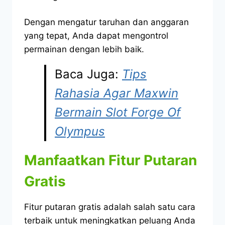
Dengan mengatur taruhan dan anggaran
yang tepat, Anda dapat mengontrol
permainan dengan lebih baik.
Baca Juga:
Tips
Rahasia Agar Maxwin
Bermain Slot Forge Of
Olympus
Manfaatkan Fitur Putaran
Gratis
Fitur putaran gratis adalah salah satu cara
terbaik untuk meningkatkan peluang Anda