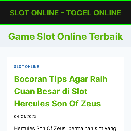
Skip
SLOT ONLINE - TOGEL ONLINE
to
content
Game Slot Online Terbaik
SLOT ONLINE
Bocoran Tips Agar Raih
Cuan Besar di Slot
Hercules Son Of Zeus
04/01/2025
Hercules Son Of Zeus, permainan slot yang