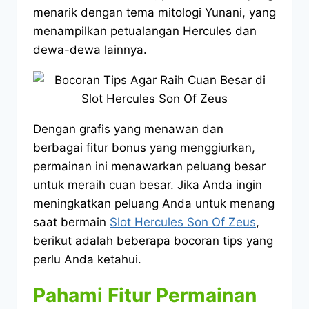
menarik dengan tema mitologi Yunani, yang
menampilkan petualangan Hercules dan
dewa-dewa lainnya.
Dengan grafis yang menawan dan
berbagai fitur bonus yang menggiurkan,
permainan ini menawarkan peluang besar
untuk meraih cuan besar. Jika Anda ingin
meningkatkan peluang Anda untuk menang
saat bermain
Slot Hercules Son Of Zeus
,
berikut adalah beberapa bocoran tips yang
perlu Anda ketahui.
Pahami Fitur Permainan