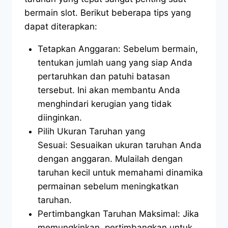
bermain slot. Berikut beberapa tips yang
dapat diterapkan:
Tetapkan Anggaran: Sebelum bermain,
tentukan jumlah uang yang siap Anda
pertaruhkan dan patuhi batasan
tersebut. Ini akan membantu Anda
menghindari kerugian yang tidak
diinginkan.
Pilih Ukuran Taruhan yang
Sesuai: Sesuaikan ukuran taruhan Anda
dengan anggaran. Mulailah dengan
taruhan kecil untuk memahami dinamika
permainan sebelum meningkatkan
taruhan.
Pertimbangkan Taruhan Maksimal: Jika
memungkinkan, pertimbangkan untuk