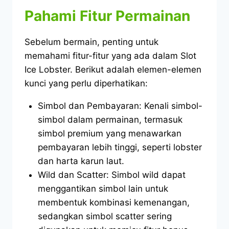
Pahami Fitur Permainan
Sebelum bermain, penting untuk
memahami fitur-fitur yang ada dalam Slot
Ice Lobster. Berikut adalah elemen-elemen
kunci yang perlu diperhatikan:
Simbol dan Pembayaran: Kenali simbol-
simbol dalam permainan, termasuk
simbol premium yang menawarkan
pembayaran lebih tinggi, seperti lobster
dan harta karun laut.
Wild dan Scatter: Simbol wild dapat
menggantikan simbol lain untuk
membentuk kombinasi kemenangan,
sedangkan simbol scatter sering