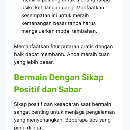
risiko kehilangan uang. Manfaatkan
kesempatan ini untuk meraih
kemenangan besar tanpa harus
mengeluarkan modal tambahan.
Memanfaatkan fitur putaran gratis dengan
baik dapat membantu Anda meraih cuan
yang lebih besar.
Bermain Dengan Sikap
Positif dan Sabar
Sikap positif dan kesabaran saat bermain
sangat penting untuk menjaga pengalaman
yang menyenangkan. Beberapa tips yang
perlu diingat: