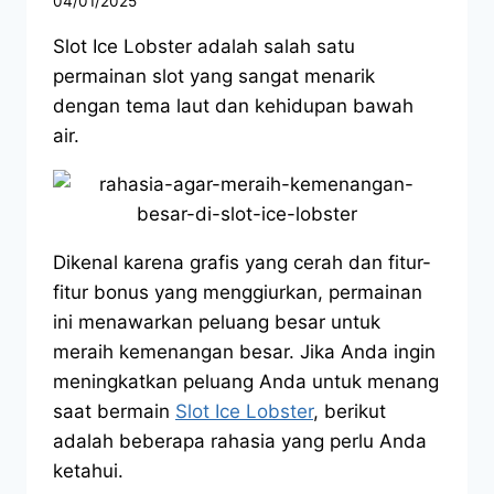
04/01/2025
Slot Ice Lobster adalah salah satu
permainan slot yang sangat menarik
dengan tema laut dan kehidupan bawah
air.
Dikenal karena grafis yang cerah dan fitur-
fitur bonus yang menggiurkan, permainan
ini menawarkan peluang besar untuk
meraih kemenangan besar. Jika Anda ingin
meningkatkan peluang Anda untuk menang
saat bermain
Slot Ice Lobster
, berikut
adalah beberapa rahasia yang perlu Anda
ketahui.