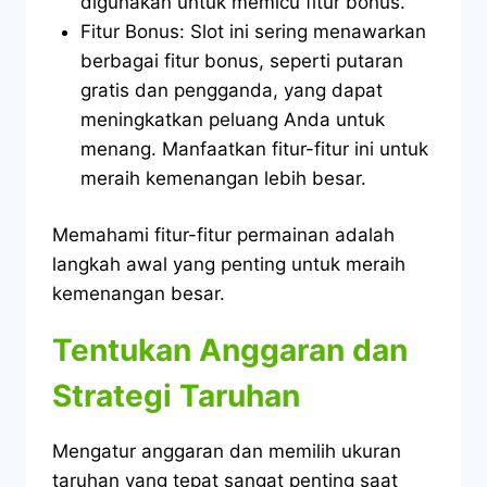
digunakan untuk memicu fitur bonus.
Fitur Bonus: Slot ini sering menawarkan
berbagai fitur bonus, seperti putaran
gratis dan pengganda, yang dapat
meningkatkan peluang Anda untuk
menang. Manfaatkan fitur-fitur ini untuk
meraih kemenangan lebih besar.
Memahami fitur-fitur permainan adalah
langkah awal yang penting untuk meraih
kemenangan besar.
Tentukan Anggaran dan
Strategi Taruhan
Mengatur anggaran dan memilih ukuran
taruhan yang tepat sangat penting saat