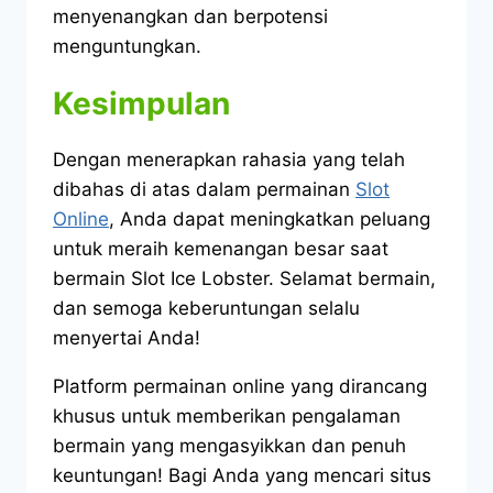
menyenangkan dan berpotensi
menguntungkan.
Kesimpulan
Dengan menerapkan rahasia yang telah
dibahas di atas dalam permainan
Slot
Online
, Anda dapat meningkatkan peluang
untuk meraih kemenangan besar saat
bermain Slot Ice Lobster. Selamat bermain,
dan semoga keberuntungan selalu
menyertai Anda!
Platform permainan online yang dirancang
khusus untuk memberikan pengalaman
bermain yang mengasyikkan dan penuh
keuntungan! Bagi Anda yang mencari situs