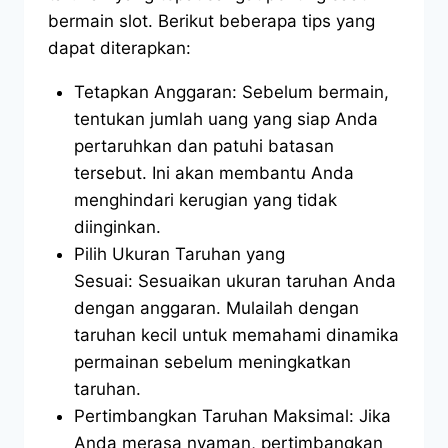
bermain slot. Berikut beberapa tips yang
dapat diterapkan:
Tetapkan Anggaran: Sebelum bermain,
tentukan jumlah uang yang siap Anda
pertaruhkan dan patuhi batasan
tersebut. Ini akan membantu Anda
menghindari kerugian yang tidak
diinginkan.
Pilih Ukuran Taruhan yang
Sesuai: Sesuaikan ukuran taruhan Anda
dengan anggaran. Mulailah dengan
taruhan kecil untuk memahami dinamika
permainan sebelum meningkatkan
taruhan.
Pertimbangkan Taruhan Maksimal: Jika
Anda merasa nyaman, pertimbangkan