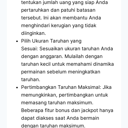
tentukan jumlah uang yang siap Anda
pertaruhkan dan patuhi batasan
tersebut. Ini akan membantu Anda
menghindari kerugian yang tidak
diinginkan.
Pilih Ukuran Taruhan yang
Sesuai: Sesuaikan ukuran taruhan Anda
dengan anggaran. Mulailah dengan
taruhan kecil untuk memahami dinamika
permainan sebelum meningkatkan
taruhan.
Pertimbangkan Taruhan Maksimal: Jika
memungkinkan, pertimbangkan untuk
memasang taruhan maksimum.
Beberapa fitur bonus dan jackpot hanya
dapat diakses saat Anda bermain
dengan taruhan maksimum.