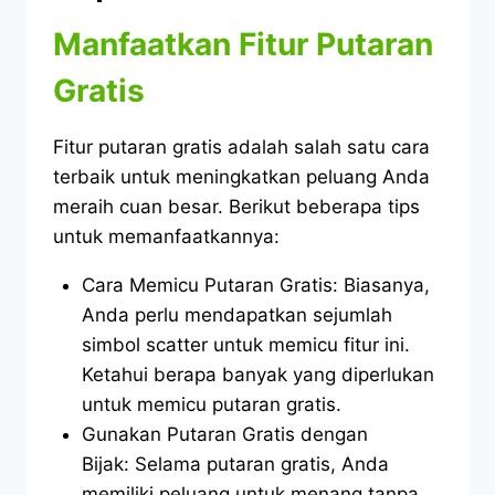
Manfaatkan Fitur Putaran
Gratis
Fitur putaran gratis adalah salah satu cara
terbaik untuk meningkatkan peluang Anda
meraih cuan besar. Berikut beberapa tips
untuk memanfaatkannya:
Cara Memicu Putaran Gratis: Biasanya,
Anda perlu mendapatkan sejumlah
simbol scatter untuk memicu fitur ini.
Ketahui berapa banyak yang diperlukan
untuk memicu putaran gratis.
Gunakan Putaran Gratis dengan
Bijak: Selama putaran gratis, Anda
memiliki peluang untuk menang tanpa