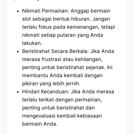
Nikmati Permainan: Anggap bermain
slot sebagai bentuk hiburan. Jangan
terlalu fokus pada kemenangan, tetapi
nikmati setiap putaran yang Anda
lakukan.
Beristirahat Secara Berkala: Jika Anda
merasa frustrasi atau kehilangan,
penting untuk beristirahat sejenak. Ini
membantu Anda kembali dengan
pikiran yang lebih jernih.
Hindari Kecanduan: Jika Anda merasa
terlalu terikat dengan permainan,
penting untuk beristirahat dan
mengevaluasi kembali kebiasaan
bermain Anda.