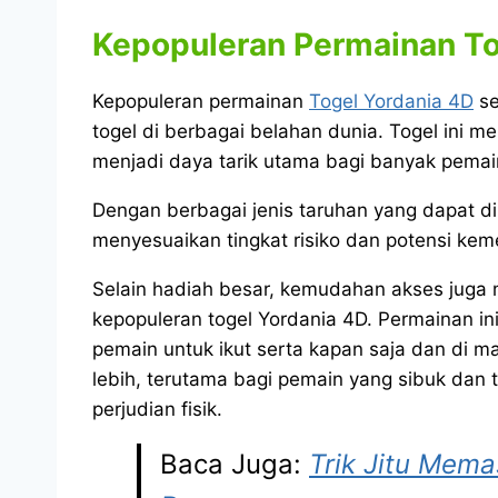
Kepopuleran Permainan To
Kepopuleran permainan
Togel Yordania 4D
se
togel di berbagai belahan dunia. Togel ini 
menjadi daya tarik utama bagi banyak pema
Dengan berbagai jenis taruhan yang dapat dip
menyesuaikan tingkat risiko dan potensi ke
Selain hadiah besar, kemudahan akses juga 
kepopuleran togel Yordania 4D. Permainan in
pemain untuk ikut serta kapan saja dan di m
lebih, terutama bagi pemain yang sibuk dan t
perjudian fisik.
Baca Juga:
Trik Jitu Mem