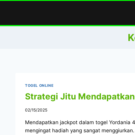
Skip
to
content
K
TOGEL ONLINE
Strategi Jitu Mendapatkan
02/15/2025
Mendapatkan jackpot dalam togel Yordania
mengingat hadiah yang sangat menggiurkan.