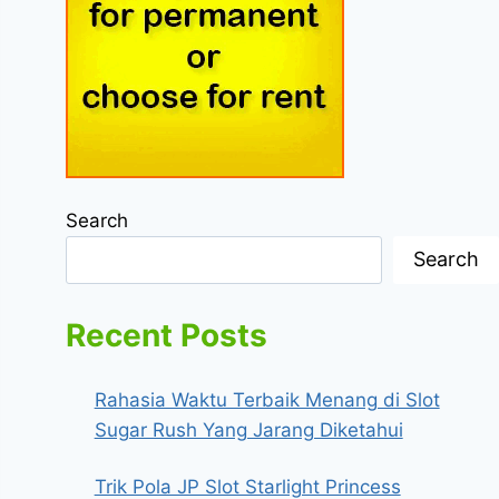
Search
Search
Recent Posts
Rahasia Waktu Terbaik Menang di Slot
Sugar Rush Yang Jarang Diketahui
Trik Pola JP Slot Starlight Princess