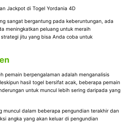
ng sangat bergantung pada keberuntungan, ada
da meningkatkan peluang untuk meraih
trategi jitu yang bisa Anda coba untuk
ren
oleh pemain berpengalaman adalah menganalisis
eskipun hasil togel bersifat acak, beberapa pemain
nderungan untuk muncul lebih sering daripada yang
g muncul dalam beberapa pengundian terakhir dan
si angka yang akan keluar di pengundian