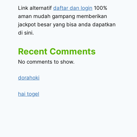
Link alternatif
daftar dan login
100%
aman mudah gampang memberikan
jackpot besar yang bisa anda dapatkan
di sini.
Recent Comments
No comments to show.
dorahoki
hai togel