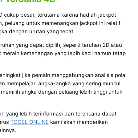
 cukup besar, terutama karena hadiah jackpot
 peluang untuk memenangkan jackpot ini relatif
ka dengan urutan yang tepat.
uhan yang dapat dipilih, seperti taruhan 2D atau
 meraih kemenangan yang lebih kecil namun tetap
eningkat jika pemain menggabungkan analisis pola
gan mempelajari angka-angka yang sering muncul
 memilih angka dengan peluang lebih tinggi untuk
an yang lebih terinformasi dan terencana dapat
terus
TOGEL ONLINE
kami akan memberikan
ainnya.