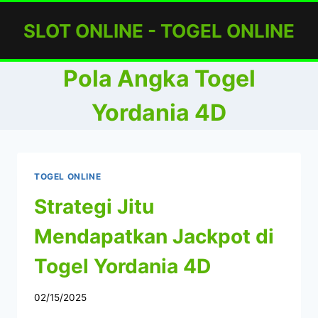
Skip
SLOT ONLINE - TOGEL ONLINE
to
content
Pola Angka Togel
Yordania 4D
TOGEL ONLINE
Strategi Jitu
Mendapatkan Jackpot di
Togel Yordania 4D
02/15/2025