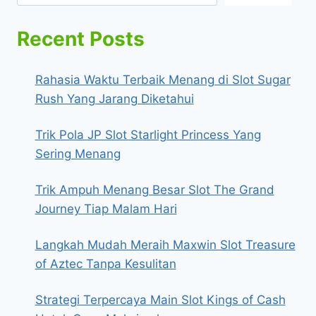
Recent Posts
Rahasia Waktu Terbaik Menang di Slot Sugar
Rush Yang Jarang Diketahui
Trik Pola JP Slot Starlight Princess Yang
Sering Menang
Trik Ampuh Menang Besar Slot The Grand
Journey Tiap Malam Hari
Langkah Mudah Meraih Maxwin Slot Treasure
of Aztec Tanpa Kesulitan
Strategi Terpercaya Main Slot Kings of Cash