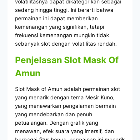
volatilitasnya dapat dikategorikan sebagai
sedang hingga tinggi. Ini berarti bahwa
permainan ini dapat memberikan
kemenangan yang signifikan, tetapi
frekuensi kemenangan mungkin tidak
sebanyak slot dengan volatilitas rendah.
Penjelasan Slot Mask Of
Amun
Slot Mask of Amun adalah permainan slot
yang menarik dengan tema Mesir Kuno,
yang menawarkan pengalaman bermain
yang mendebarkan dan penuh
petualangan. Dengan grafik yang
menawan, efek suara yang imersif, dan
berbagai fitur bonus, permainan ini menarik