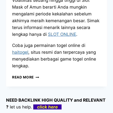
Volatilitas sedang hingga tinggi di Slot
Mask of Amun berarti Anda mungkin
mengalami periode kekalahan sebelum
akhirnya meraih kemenangan besar. Simak
terus informasi menarik lainnya secara
lengkap hanya di
SLOT ONLINE
.
Coba juga permainan togel online di
haitogel
, situs resmi dan terpercaya yang
menyediakan berbagai game togel online
lengkap.
TIPS
READ MORE
MENCARI
KEMENANGAN
BESAR
DI
NEED BACKLINK HIGH QUALITY and RELEVANT
SLOT
?
let us help.
click here
MASK