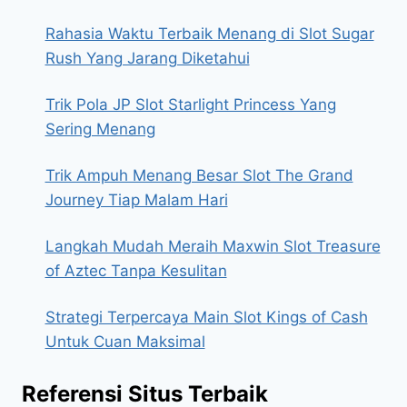
Rahasia Waktu Terbaik Menang di Slot Sugar
Rush Yang Jarang Diketahui
Trik Pola JP Slot Starlight Princess Yang
Sering Menang
Trik Ampuh Menang Besar Slot The Grand
Journey Tiap Malam Hari
Langkah Mudah Meraih Maxwin Slot Treasure
of Aztec Tanpa Kesulitan
Strategi Terpercaya Main Slot Kings of Cash
Untuk Cuan Maksimal
Referensi Situs Terbaik