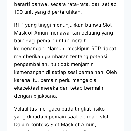
berarti bahwa, secara rata-rata, dari setiap
100 unit yang dipertaruhkan.
RTP yang tinggi menunjukkan bahwa Slot
Mask of Amun menawarkan peluang yang
baik bagi pemain untuk meraih
kemenangan. Namun, meskipun RTP dapat
memberikan gambaran tentang potensi
pengembalian, itu tidak menjamin
kemenangan di setiap sesi permainan. Oleh
karena itu, pemain perlu mengelola
ekspektasi mereka dan tetap bermain
dengan bijaksana.
Volatilitas mengacu pada tingkat risiko
yang dihadapi pemain saat bermain slot.
Dalam konteks Slot Mask of Amun,