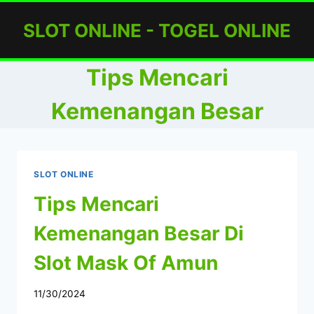
Skip
SLOT ONLINE - TOGEL ONLINE
to
content
Tips Mencari
Kemenangan Besar
SLOT ONLINE
Tips Mencari
Kemenangan Besar Di
Slot Mask Of Amun
11/30/2024