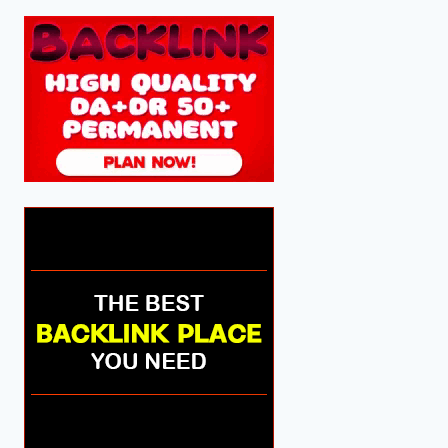
OF
AMUN